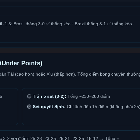
l -1.5: Brazil thắng 3-0 ✅ thắng kèo · Brazil thắng 3-1 ✅ thắng kèo ·
/Under Points)
oán Tài (cao hơn) hoặc Xỉu (thấp hơn). Tổng điểm bóng chuyền thườn
5
🏐
Trận 5 set (3-2):
Tổng ~230–280 điểm
🏐
Set quyết định:
Chỉ tính đến 15 điểm (không phải 25
c 3-2 với điểm: 25-23, 23-25, 25-21, 22-25, 15-12 → Tổng =