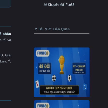
🎁 Khuyến Mãi Fun88
📌 Bài Viết Liên Quan
ễ phân
 tế, và
D. Giải
Lan, Ý,