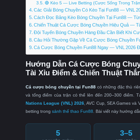
🔴 Kèo 5 — Live Betting (Cược Sống Trong Trận
Các Giải Bóng Chuyền Có Kèo Tại Fun88 — VNL 2
Cách Đọc Bảng Kèo Bóng Chuyền Tại Fun88 — Từn
Chiến Thuật Cá Cược Bóng Chuyền Hiệu Quả — Từ
Đội Tuyển Bóng Chuyền Hàng Đầu Cần Biết Khi Cư
Câu Hỏi Thường Gặp Về Cá Cược Bóng Chuyền F
Cá Cược Bóng Chuyền Fun88 Ngay — VNL 2026 Đ
Hướng Dẫn Cá Cược Bóng Chuy
Tài Xỉu Điểm & Chiến Thuật Thắ
Cá cược bóng chuyền tại Fun88
có những đặc thù riê
và tổng điểm của trận có thể lên đến 200–300 điểm. T
Nations League (VNL) 2026
, AVC Cup, SEA Games và V-
betting trong
sảnh thể thao Fun88
. Bài viết này hướng dẫ
5
3–5