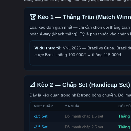
🏆 Kèo 1 — Thắng Trận (Match Winn
Loại kèo đơn giản nhất — chỉ cần chọn đội thắng toà
hoặc
Away
(khách thắng). Tỷ lệ phụ thuộc vào chênh 
Ví dụ thực tế:
VNL 2026 — Brazil vs Cuba. Brazil đư
cược Brazil thắng 100.000đ → thắng 115.000đ.
📐 Kèo 2 — Chấp Set (Handicap Set
Đây là kèo quan trọng nhất trong bóng chuyền. Đội mạ
MỨC CHẤP
Ý NGHĨA
ĐỘI CỬ
-1.5 Set
Đội mạnh chấp 1.5 set
Thắng 
-2.5 Set
Đội mạnh chấp 2.5 set
Thắng 