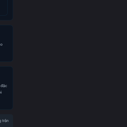
èo
 đặc
i
 trận