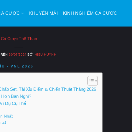
CÁ CƯỢC
KHUYẾN MÃI
KINH NGHIỆM CÁ CƯỢC
Cá Cược Thể Thao
TRÊN
30/07/2024
BỞI
HIEU HUYNH
ỈU · VNL 2026
p Set, Tài Xỉu Điểm & Chiến Thuật Thắng 2026
n Hơn Bạn Nghĩ?
 Ví Dụ Cụ Thể
ến Nhất
nts)