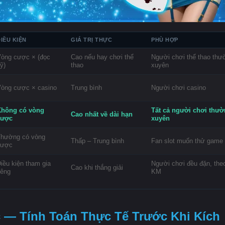
IỀU KIỆN
GIÁ TRỊ THỰC
PHÙ HỢP
òng cược × (đọc
Cao nếu hay chơi thể
Người chơi thể thao thư
ỹ)
thao
xuyên
òng cược × casino
Trung bình
Người chơi casino
Không có vòng
Tất cả người chơi thư
Cao nhất về dài hạn
cược
xuyên
hường có vòng
Thấp – Trung bình
Fan slot muốn thử game
cược
iều kiện tham gia
Người chơi đều đặn, theo
Cao khi thắng giải
iêng
KM
 — Tính Toán Thực Tế Trước Khi Kích