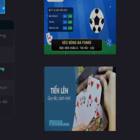
ờng
ờng
 mới
 dõi