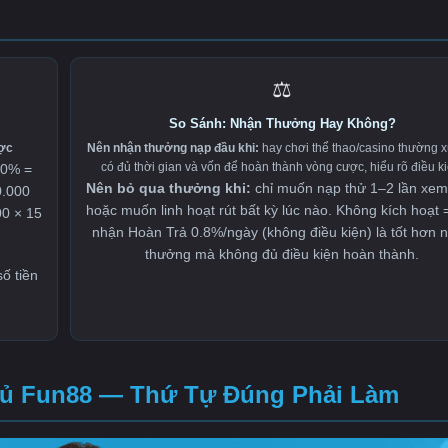
⚖️
So Sánh: Nhận Thưởng Hay Không?
ược
Nên nhận thưởng nạp đầu khi:
hay chơi thể thao/casino thường 
có đủ thời gian và vốn để hoàn thành vòng cược, hiểu rõ điều ki
50% =
Nên bỏ qua thưởng khi:
chỉ muốn nạp thử 1–2 lần xem
0.000
hoặc muốn linh hoạt rút bất kỳ lúc nào. Không kích hoạt 
0 × 15
nhận Hoàn Trả 0.8%/ngày (không điều kiện) là tốt hơn 
thưởng mà không đủ điều kiện hoàn thành.
số tiền
hủ Fun88 — Thứ Tự Đúng Phải Làm