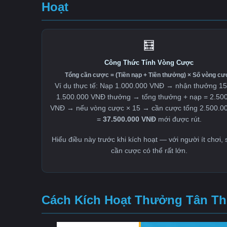
Hoạt
🧮
Công Thức Tính Vòng Cược
Tổng cần cược = (Tiền nạp + Tiền thưởng) × Số vòng c
Ví dụ thực tế: Nạp 1.000.000 VNĐ → nhận thưởng 1
1.500.000 VNĐ thưởng → tổng thưởng + nạp = 2.50
VNĐ → nếu vòng cược × 15 → cần cược tổng 2.500.00
=
37.500.000 VNĐ
mới được rút.
Hiểu điều này trước khi kích hoạt — với người ít chơi, 
cần cược có thể rất lớn.
Cách Kích Hoạt Thưởng Tân T