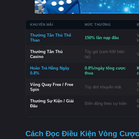
KHUYẾN MÃI
MỨC THƯỞNG
Đ
Thưởng Tân Thủ Thể
V
150% lần nạp đầu
Thao
k
Thưởng Tân Thủ
Tùy gói (xem KM hiện
V
Casino
tại)
Hoàn Trả Hằng Ngày
0.8%/ngày tổng cược
0.8%
thua
Vòng Quay Free / Free
T
Tùy đợt khuyến mãi
Spin
Thưởng Sự Kiện / Giải
Đ
Biến động theo sự kiện
Đấu
r
Cách Đọc Điều Kiện Vòng Cược