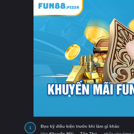
Đọc kỹ điều kiện trước khi làm gì khác
1
Vào
Khuyến Mãi → Tân Thủ
→ nhấn vào từng gó