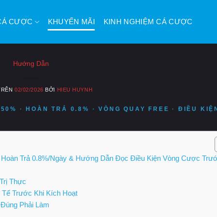
CÁ CƯỢC
KHUYẾN MÃI
KINH NGHIỆM CÁ CƯỢC
Hướng Dẫn
TRÊN
02/02/2026
BỞI
HIEU HUYNH
50% · HOÀN TRẢ 0.8% · VÒNG QUAY FREE · ĐIỀU KIỆ
 Hoàn Trả 0.8%/Ngày & Hướng Dẫn Đọc Điều Kiện Vòng Cược Trư
Trị Thực
Tế Trước Khi Kích Hoạt
 Đúng Phải Làm