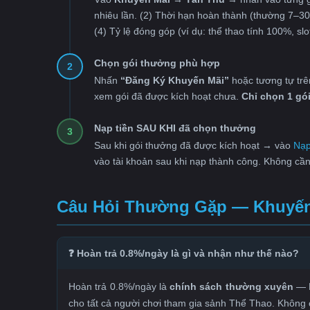
nhiêu lần. (2) Thời hạn hoàn thành (thường 7–30
(4) Tỷ lệ đóng góp (ví dụ: thể thao tính 100%, slo
Chọn gói thưởng phù hợp
2
Nhấn
“Đăng Ký Khuyến Mãi”
hoặc tương tự trê
xem gói đã được kích hoạt chưa.
Chỉ chọn 1 gói
Nạp tiền SAU KHI đã chọn thưởng
3
Sau khi gói thưởng đã được kích hoạt → vào
Nạp
vào tài khoản sau khi nạp thành công. Không cần
Câu Hỏi Thường Gặp — Khuyến
❓ Hoàn trả 0.8%/ngày là gì và nhận như thế nào?
Hoàn trả 0.8%/ngày là
chính sách thường xuyên
— F
cho tất cả người chơi tham gia sảnh Thể Thao. Không