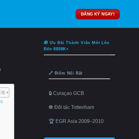
ĐĂNG KÝ NGAY!
🎁 Ưu Đãi Thành Viên Mới Lên
Đến 8888K+
N
🔗 Điểm Nổi Bật
🔒 Curaçao GCB
ớc
⚽ Đối tác Tottenham
🏆 EGR Asia 2009–2010