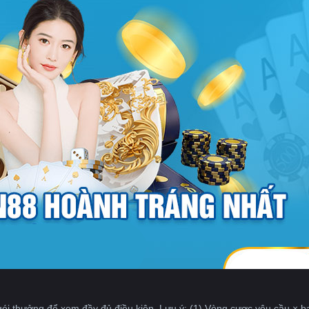
i thưởng để xem đầy đủ điều kiện. Lưu ý: (1) Vòng cược yêu cầu × b