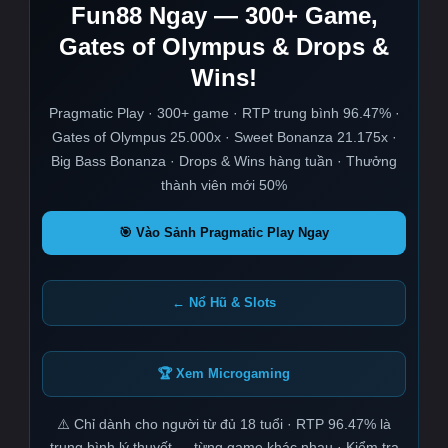
Fun88 Ngay — 300+ Game,
Gates of Olympus & Drops &
Wins!
Pragmatic Play · 300+ game · RTP trung bình 96.47% ·
Gates of Olympus 25.000x · Sweet Bonanza 21.175x ·
Big Bass Bonanza · Drops & Wins hàng tuần · Thưởng
thành viên mới 50%
🎯 Vào Sảnh Pragmatic Play Ngay
← Nổ Hũ & Slots
🏆 Xem Microgaming
⚠️ Chỉ dành cho người từ đủ 18 tuổi · RTP 96.47% là
trung bình lý thuyết — từng game khác nhau · Kiểm tra