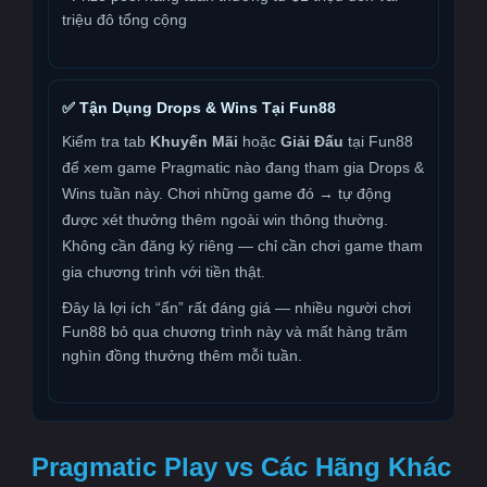
triệu đô tổng cộng
✅ Tận Dụng Drops & Wins Tại Fun88
Kiểm tra tab
Khuyến Mãi
hoặc
Giải Đấu
tại Fun88
để xem game Pragmatic nào đang tham gia Drops &
Wins tuần này. Chơi những game đó → tự động
được xét thưởng thêm ngoài win thông thường.
Không cần đăng ký riêng — chỉ cần chơi game tham
gia chương trình với tiền thật.
Đây là lợi ích “ẩn” rất đáng giá — nhiều người chơi
Fun88 bỏ qua chương trình này và mất hàng trăm
nghìn đồng thưởng thêm mỗi tuần.
Pragmatic Play vs Các Hãng Khác