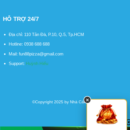
HỖ TRỢ 24/7
Địa chỉ: 110 Tản Đà, P.10, Q.5, Tp.HCM
Hotline: 0938 688 688
Mail:
fun88pizza@gmail.com
Support:
Huỳnh Hiếu
×
©Copyright 2025 by Nhà Cái Fun88