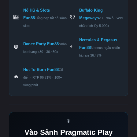
Nổ Hũ & Slots
Buffalo King
🎰
🦬
Fun88
Megaways
Tổng hợp tất cả sảnh
200.704 ô · Wild
slots
nhân tích lũy 5.000x
Hercules & Pegasus
Dance Party Fun88
Nhân
🪩
⚡
Fun88
3 bonus ngẫu nhiên ·
leo thang x30 · 36.450x
hit rate 36.47%
Hot To Burn Fun88
Cổ
🔥
điển · RTP 96.71% · 100+
vòng/phút
🎯
Vào Sảnh Pragmatic Play