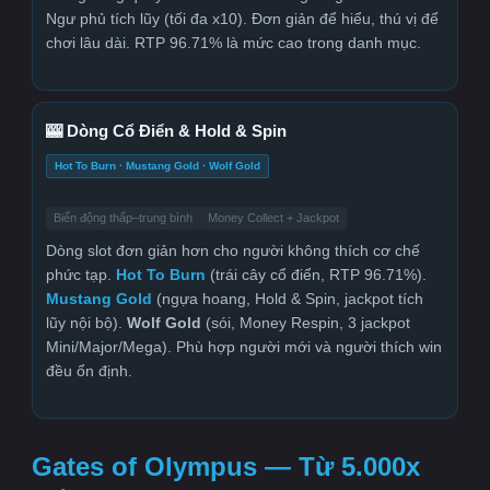
Ngư phủ tích lũy (tối đa x10). Đơn giản để hiểu, thú vị để
chơi lâu dài. RTP 96.71% là mức cao trong danh mục.
🎰 Dòng Cổ Điển & Hold & Spin
Hot To Burn · Mustang Gold · Wolf Gold
Biến động thấp–trung bình
Money Collect + Jackpot
Dòng slot đơn giản hơn cho người không thích cơ chế
phức tạp.
Hot To Burn
(trái cây cổ điển, RTP 96.71%).
Mustang Gold
(ngựa hoang, Hold & Spin, jackpot tích
lũy nội bộ).
Wolf Gold
(sói, Money Respin, 3 jackpot
Mini/Major/Mega). Phù hợp người mới và người thích win
đều ổn định.
Gates of Olympus — Từ 5.000x