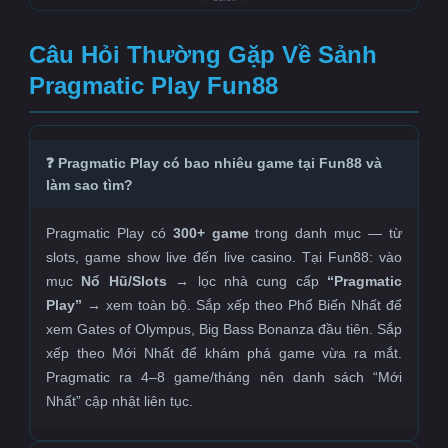
Câu Hỏi Thường Gặp Về Sảnh
Pragmatic Play Fun88
❓ Pragmatic Play có bao nhiêu game tại Fun88 và
làm sao tìm?
Pragmatic Play có
300+ game
trong danh mục — từ
slots, game show live đến live casino. Tại Fun88: vào
mục
Nổ Hũ/Slots
→ lọc nhà cung cấp
“Pragmatic
Play”
→ xem toàn bộ. Sắp xếp theo Phổ Biến Nhất để
xem Gates of Olympus, Big Bass Bonanza đầu tiên. Sắp
xếp theo Mới Nhất để khám phá game vừa ra mắt.
Pragmatic ra 4–8 game/tháng nên danh sách “Mới
Nhất” cập nhật liên tục.