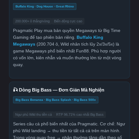
Buffalo King · Dog House · Great Rhino
200.000+ ô thắng/vòng
Biến động cực cao
Pragmatic Play mua bản quyền Megaways từ Big Time
Gaming để tạo phiên bản riêng.
Buffalo King
Megaways
(200.704 ô, Wild nhân tích lũy 2x/3x/5x) là
game Megaways phổ biến nhất Fun88. Phù hợp người
có vốn lớn, kiên nhẫn và muốn thưởng lớn từ một vòng
quay.
🎣 Dòng Big Bass — Đơn Giản Mà Nghiện
Big Bass Bonanza · Big Bass Splash · Big Bass 500x
Ngư phủ Wild thu tiền cá
RTP 96.71% cao nhất Big Bass
Series câu cá phổ biến nhất của Pragmatic. Cơ chế: Ngư
phủ Wild landing → thu tiền từ tất cả cá trên màn hình.
Trong vòng quay free → nhân thưởng tăng dần theo số