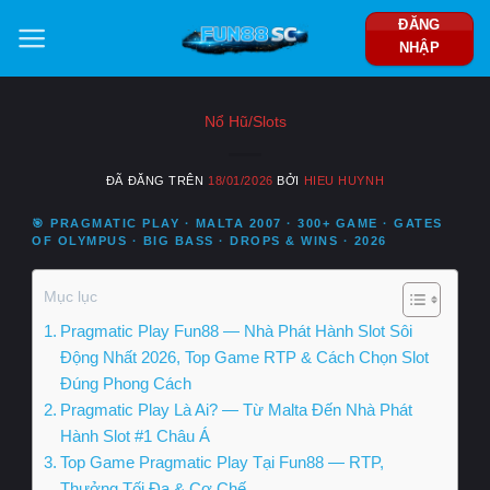
Chuyển
ĐĂNG
đến
NHẬP
nội
dung
Nổ Hũ/Slots
ĐÃ ĐĂNG TRÊN
18/01/2026
BỞI
HIEU HUYNH
🎯 PRAGMATIC PLAY · MALTA 2007 · 300+ GAME · GATES
OF OLYMPUS · BIG BASS · DROPS & WINS · 2026
Mục lục
Pragmatic Play Fun88 — Nhà Phát Hành Slot Sôi
Động Nhất 2026, Top Game RTP & Cách Chọn Slot
Đúng Phong Cách
Pragmatic Play Là Ai? — Từ Malta Đến Nhà Phát
Hành Slot #1 Châu Á
Top Game Pragmatic Play Tại Fun88 — RTP,
Thưởng Tối Đa & Cơ Chế