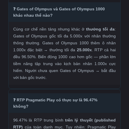
❓ Gates of Olympus và Gates of Olympus 1000
khác nhau thế nào?
Cùng cơ chế nền tảng nhưng khác ở
thưởng tối đa
:
Gates of Olympus gốc tối đa 5.000x với nhân thưởng
thông thường. Gates of Olympus 1000 thêm ô nhân
1.000x đặc biệt → thưởng tối đa
25.000x
. RTP cả hai
đều 96.50%. Biến động 1000 cao hơn gốc — phần lớn
tiềm năng tập trung vào kịch bản nhân 1.000x cực
hiếm. Người chưa quen Gates of Olympus → bắt đầu
với bản gốc trước.
❓ RTP Pragmatic Play có thực sự là 96.47%
không?
96.47% là RTP trung bình
trên lý thuyết (published
RTP)
của toàn danh mục. Tuy nhiên: Pragmatic Play