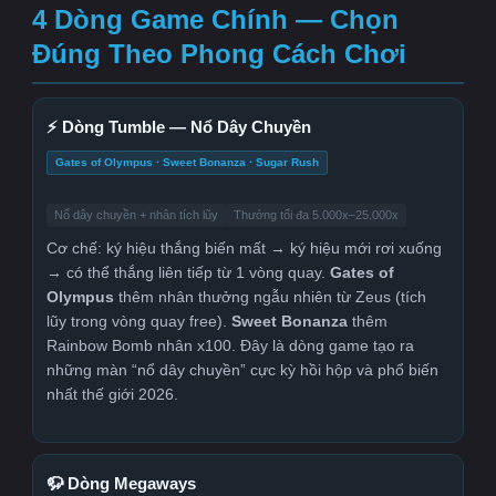
4 Dòng Game Chính — Chọn
Đúng Theo Phong Cách Chơi
⚡ Dòng Tumble — Nổ Dây Chuyền
Gates of Olympus · Sweet Bonanza · Sugar Rush
Nổ dây chuyền + nhân tích lũy
Thưởng tối đa 5.000x–25.000x
Cơ chế: ký hiệu thắng biến mất → ký hiệu mới rơi xuống
→ có thể thắng liên tiếp từ 1 vòng quay.
Gates of
Olympus
thêm nhân thưởng ngẫu nhiên từ Zeus (tích
lũy trong vòng quay free).
Sweet Bonanza
thêm
Rainbow Bomb nhân x100. Đây là dòng game tạo ra
những màn “nổ dây chuyền” cực kỳ hồi hộp và phổ biến
nhất thế giới 2026.
🦬 Dòng Megaways