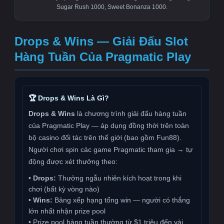
Sugar Rush 1000, Sweet Bonanza 1000.
Drops & Wins — Giải Đấu Slot
Hàng Tuần Của Pragmatic Play
🏆 Drops & Wins Là Gì?
Drops & Wins
là chương trình giải đấu hàng tuần
của Pragmatic Play — áp dụng đồng thời trên toàn
bộ casino đối tác trên thế giới (bao gồm Fun88).
Người chơi spin các game Pragmatic tham gia → tự
động được xét thưởng theo:
•
Drops:
Thưởng ngẫu nhiên kích hoạt trong khi
chơi (bất kỳ vòng nào)
•
Wins:
Bảng xếp hạng tổng win — người có thắng
lớn nhất nhận prize pool
• Prize pool hàng tuần thường từ $1 triệu đến vài