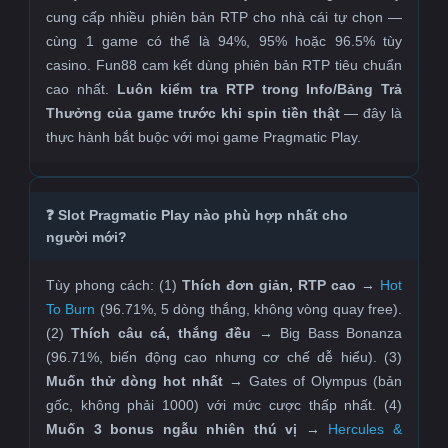
cung cấp nhiều phiên bản RTP cho nhà cái tự chọn —
cùng 1 game có thể là 94%, 95% hoặc 96.5% tùy
casino. Fun88 cam kết dùng phiên bản RTP tiêu chuẩn
cao nhất.
Luôn kiểm tra RTP trong Info/Bảng Trả
Thưởng của game trước khi spin tiền thật
— đây là
thực hành bắt buộc với mọi game Pragmatic Play.
❓ Slot Pragmatic Play nào phù hợp nhất cho
người mới?
Tùy phong cách: (1)
Thích đơn giản, RTP cao
→
Hot
To Burn
(96.71%, 5 dòng thắng, không vòng quay free).
(2)
Thích câu cá, thắng đều
→ Big Bass Bonanza
(96.71%, biến động cao nhưng cơ chế dễ hiểu). (3)
Muốn thử dòng hot nhất
→ Gates of Olympus (bản
gốc, không phải 1000) với mức cược thấp nhất. (4)
Muốn 3 bonus ngẫu nhiên thú vị
→
Hercules &