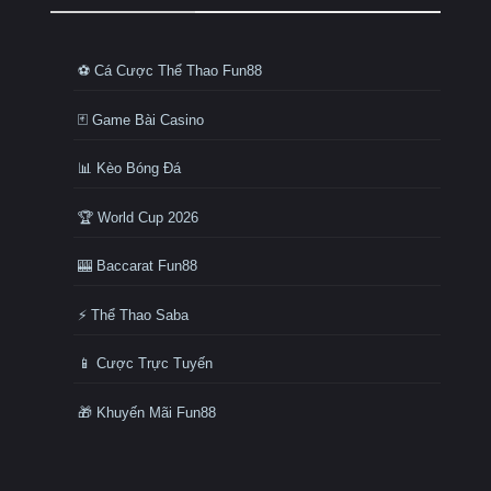
⚽ Cá Cược Thể Thao Fun88
🃏 Game Bài Casino
📊 Kèo Bóng Đá
🏆 World Cup 2026
🎰 Baccarat Fun88
⚡ Thể Thao Saba
📱 Cược Trực Tuyến
🎁 Khuyến Mãi Fun88