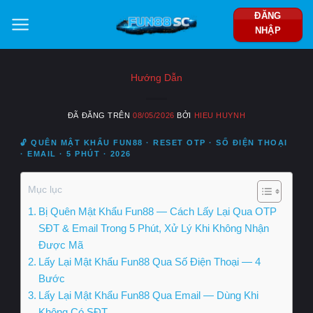
Chuyển
ĐĂNG
đến
NHẬP
nội
dung
Hướng Dẫn
ĐÃ ĐĂNG TRÊN
08/05/2026
BỞI
HIEU HUYNH
🔓 QUÊN MẬT KHẨU
FUN88
· RESET OTP · SỐ ĐIỆN THOẠI
· EMAIL · 5 PHÚT · 2026
Mục lục
Bị Quên Mật Khẩu Fun88 — Cách Lấy Lại Qua OTP
SĐT & Email Trong 5 Phút, Xử Lý Khi Không Nhận
Được Mã
Lấy Lại Mật Khẩu Fun88 Qua Số Điện Thoại — 4
Bước
Lấy Lại Mật Khẩu Fun88 Qua Email — Dùng Khi
Không Có SĐT