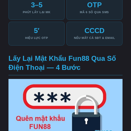
3–5
OTP
PHÚT LẤY LẠI MK
MÃ 6 SỐ QUA SMS
5′
CCCD
HIỆU LỰC OTP
NẾU MẤT CẢ SĐT & EMAIL
Lấy Lại Mật Khẩu Fun88 Qua Số
Điện Thoại — 4 Bước