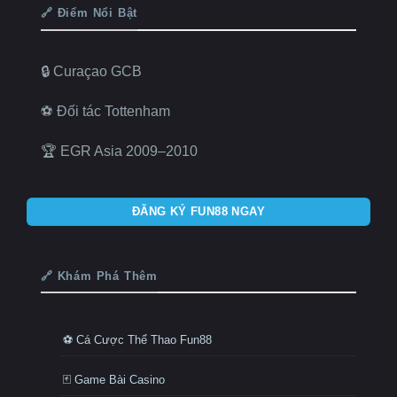
🔗 Điểm Nổi Bật
🔒 Curaçao GCB
⚽ Đối tác Tottenham
🏆 EGR Asia 2009–2010
ĐĂNG KÝ FUN88 NGAY
🔗 Khám Phá Thêm
⚽ Cá Cược Thể Thao Fun88
🃏 Game Bài Casino