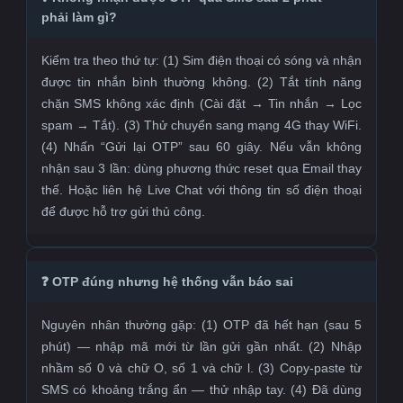
phải làm gì?
Kiểm tra theo thứ tự: (1) Sim điện thoại có sóng và nhận
được tin nhắn bình thường không. (2) Tắt tính năng
chặn SMS không xác định (Cài đặt → Tin nhắn → Lọc
spam → Tắt). (3) Thử chuyển sang mạng 4G thay WiFi.
(4) Nhấn “Gửi lại OTP” sau 60 giây. Nếu vẫn không
nhận sau 3 lần: dùng phương thức reset qua Email thay
thế. Hoặc liên hệ Live Chat với thông tin số điện thoại
để được hỗ trợ gửi thủ công.
❓ OTP đúng nhưng hệ thống vẫn báo sai
Nguyên nhân thường gặp: (1) OTP đã hết hạn (sau 5
phút) — nhập mã mới từ lần gửi gần nhất. (2) Nhập
nhầm số 0 và chữ O, số 1 và chữ l. (3) Copy-paste từ
SMS có khoảng trắng ẩn — thử nhập tay. (4) Đã dùng