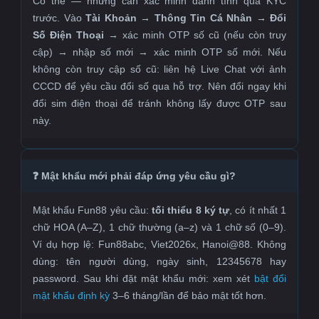
Có thể — nhưng cần xác minh danh tính qua KYC
trước. Vào
Tài Khoản → Thông Tin Cá Nhân → Đổi
Số Điện Thoại
→ xác minh OTP số cũ (nếu còn truy
cập) → nhập số mới → xác minh OTP số mới. Nếu
không còn truy cập số cũ: liên hệ Live Chat với ảnh
CCCD để yêu cầu đổi số qua hỗ trợ. Nên đổi ngay khi
đổi sim điện thoại để tránh không lấy được OTP sau
này.
❓ Mật khẩu mới phải đáp ứng yêu cầu gì?
Mật khẩu Fun88 yêu cầu:
tối thiểu 8 ký tự
, có ít nhất 1
chữ HOA (A–Z), 1 chữ thường (a–z) và 1 chữ số (0–9).
Ví dụ hợp lệ: Fun88abc, Viet2026x, Hanoi@88. Không
dùng: tên người dùng, ngày sinh, 12345678 hay
password. Sau khi đặt mật khẩu mới: xem xét
bật đổi
mật khẩu định kỳ
3–6 tháng/lần để bảo mật tốt hơn.