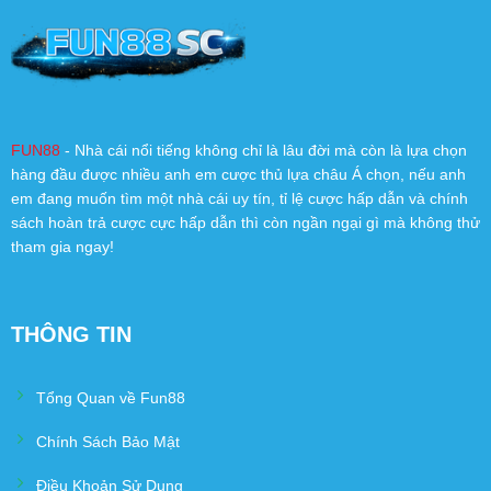
FUN88
- Nhà cái nổi tiếng không chỉ là lâu đời mà còn là lựa chọn
hàng đầu được nhiều anh em cược thủ lựa châu Á chọn, nếu anh
em đang muốn tìm một nhà cái uy tín, tỉ lệ cược hấp dẫn và chính
sách hoàn trả cược cực hấp dẫn thì còn ngần ngại gì mà không thử
tham gia ngay!
THÔNG TIN
Tổng Quan về Fun88
Chính Sách Bảo Mật
Điều Khoản Sử Dụng