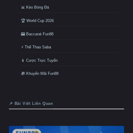
📊 Kèo Bóng Đá
🏆 World Cup 2026
🎰 Baccarat Fun88
⚡ Thể Thao Saba
📱 Cược Trực Tuyến
🎁 Khuyến Mãi Fun88
📌 Bài Viết Liên Quan