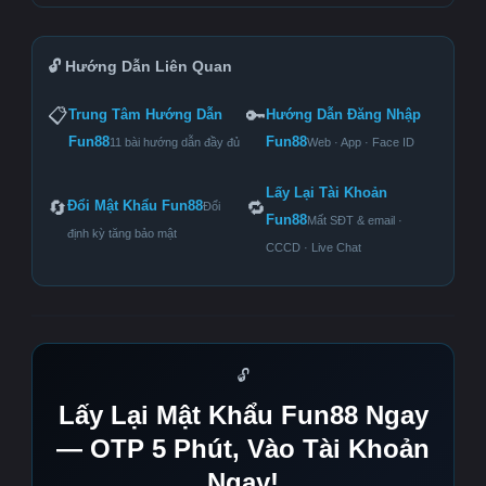
🔓 Hướng Dẫn Liên Quan
📋
🔑
Trung Tâm Hướng Dẫn
Hướng Dẫn Đăng Nhập
Fun88
Fun88
11 bài hướng dẫn đầy đủ
Web · App · Face ID
Lấy Lại Tài Khoản
🔄
🔁
Đổi Mật Khẩu Fun88
Đổi
Fun88
Mất SĐT & email ·
định kỳ tăng bảo mật
CCCD · Live Chat
🔓
Lấy Lại Mật Khẩu Fun88 Ngay
— OTP 5 Phút, Vào Tài Khoản
Ngay!