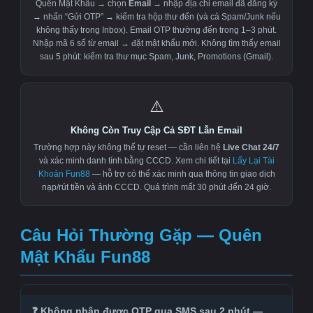
Quên Mật Khẩu → chọn
Email
→ nhập địa chỉ email đã đăng ký
→ nhấn “Gửi OTP” → kiểm tra hộp thư đến (và cả Spam/Junk nếu
không thấy trong Inbox). Email OTP thường đến trong 1–3 phút.
Nhập mã 6 số từ email → đặt mật khẩu mới. Không tìm thấy email
sau 5 phút: kiểm tra thư mục Spam, Junk, Promotions (Gmail).
⚠️
Không Còn Truy Cập Cả SĐT Lẫn Email
Trường hợp này không thể tự reset — cần liên hệ
Live Chat 24/7
và xác minh danh tính bằng CCCD. Xem chi tiết tại
Lấy Lại Tài
Khoản Fun88
— hỗ trợ có thể xác minh qua thông tin giao dịch
nạp/rút tiền và ảnh CCCD. Quá trình mất 30 phút đến 24 giờ.
Câu Hỏi Thường Gặp — Quên
Mật Khẩu Fun88
❓ Không nhận được OTP qua SMS sau 2 phút —