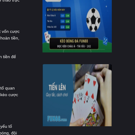
t vốn cược
hoàn tiền,
 tiền để
 tố quan
c kèo cược
 yếu tố
bóng, đội