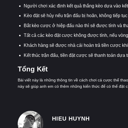
Người chơi xác định kết quả thắng kèo dựa vào kết 
Kèo đặt sẽ hủy nếu trận đấu bị hoãn, không tiếp tục
Bắt kèo cược ở hiệp đấu nào thì sẽ được tính và th
Tất cả các kèo đặt cược không được tính, nếu vòng 
Khách hàng sẽ được nhà cái hoàn trả tiền cược kh
Kết thúc trận đấu, tiền đặt cược sẽ thanh toán dựa t
Tổng Kết
Bài viết này là những thông tin về cách chơi cá cược thể tha
này sẽ giúp anh em có thêm những kiến thức để có thể đặt 
HIEU HUYNH