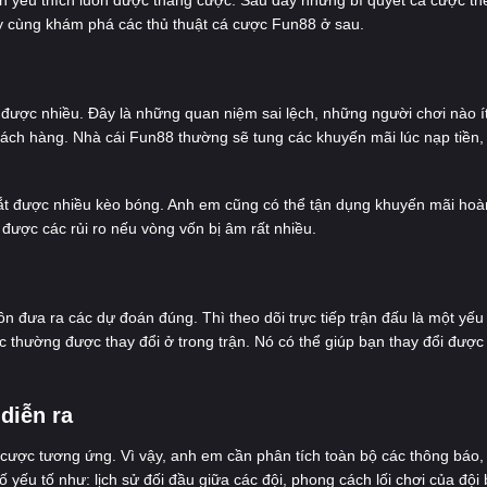
 cùng khám phá các thủ thuật cá cược Fun88 ở sau.
 được nhiều. Đây là những quan niệm sai lệch, những người chơi nào í
h hàng. Nhà cái Fun88 thường sẽ tung các khuyến mãi lúc nạp tiền, 
t được nhiều kèo bóng. Anh em cũng có thể tận dụng khuyến mãi hoàn
được các rủi ro nếu vòng vốn bị âm rất nhiều.
n đưa ra các dự đoán đúng. Thì theo dõi trực tiếp trận đấu là một yếu
cược thường được thay đổi ở trong trận. Nó có thể giúp bạn thay đổi đượ
 diễn ra
 cược tương ứng. Vì vậy, anh em cần phân tích toàn bộ các thông báo,
yếu tố như: lịch sử đối đầu giữa các đội, phong cách lối chơi của đội 