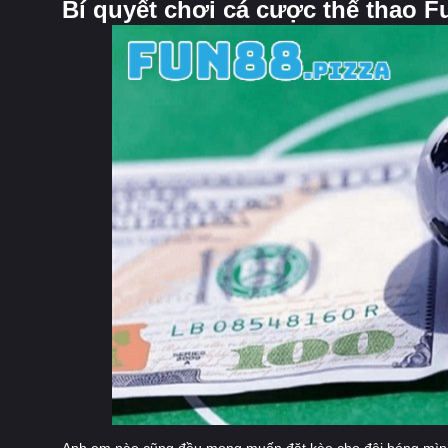
Bí quyết chơi cá cược thể thao F
Anh em nào cũng đều mong muốn đặt kèo cho đội bóng mình 