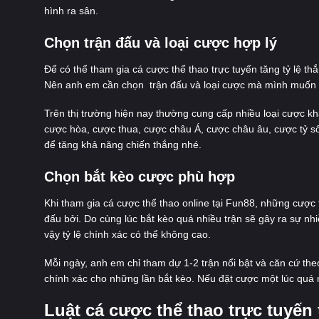
hình ra sân.
Chọn trận đấu và loại cược hợp lý
Để có thể tham gia cá cược thể thao trực tuyến tăng tỷ lệ th
Nên anh em cần chọn trận đấu và loại cược mà mình muốn t
Trên thị trường hiện nay thường cung cấp nhiều loại cược k
cược hòa, cược thua, cược châu Á, cược châu âu, cược tỷ s
để tăng khả năng chiến thắng nhé.
Chọn bắt kèo cược phù hợp
Khi tham gia cá cược thể thao online tại Fun88, những cược
đấu bởi. Do cùng lúc bắt kèo quá nhiều trận sẽ gây ra sự nh
vậy tỷ lệ chính xác có thể không cao.
Mỗi ngày, anh em chỉ tham dự 1-2 trận nổi bật và căn cứ t
chính xác cho những lần bắt kèo. Nếu đặt cược một lúc quá 
Luật cá cược thể thao trực tuyến 