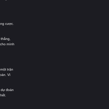
ắng cược.
 thắng,
 cho mình
 một trận
oán. Vì
g dự đoán
hết.