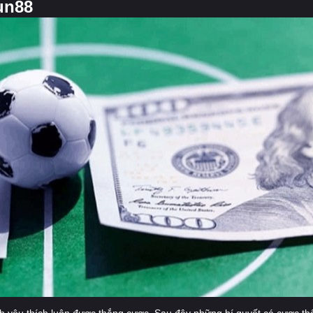
un88
yêu thích luôn được thắng cược. Sau đây những bí quyết cá cược thể