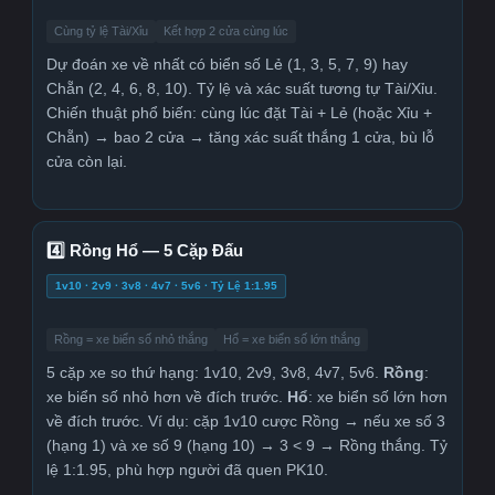
Cùng tỷ lệ Tài/Xỉu
Kết hợp 2 cửa cùng lúc
Dự đoán xe về nhất có biển số Lẻ (1, 3, 5, 7, 9) hay
Chẵn (2, 4, 6, 8, 10). Tỷ lệ và xác suất tương tự Tài/Xỉu.
Chiến thuật phổ biến: cùng lúc đặt Tài + Lẻ (hoặc Xỉu +
Chẵn) → bao 2 cửa → tăng xác suất thắng 1 cửa, bù lỗ
cửa còn lại.
4️⃣ Rồng Hổ — 5 Cặp Đấu
1v10 · 2v9 · 3v8 · 4v7 · 5v6 · Tỷ Lệ 1:1.95
Rồng = xe biển số nhỏ thắng
Hổ = xe biển số lớn thắng
5 cặp xe so thứ hạng: 1v10, 2v9, 3v8, 4v7, 5v6.
Rồng
:
xe biển số nhỏ hơn về đích trước.
Hổ
: xe biển số lớn hơn
về đích trước. Ví dụ: cặp 1v10 cược Rồng → nếu xe số 3
(hạng 1) và xe số 9 (hạng 10) → 3 < 9 → Rồng thắng. Tỷ
lệ 1:1.95, phù hợp người đã quen PK10.