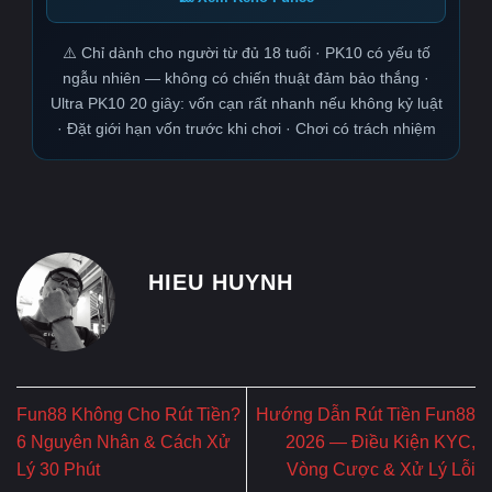
⚠️ Chỉ dành cho người từ đủ 18 tuổi · PK10 có yếu tố
ngẫu nhiên — không có chiến thuật đảm bảo thắng ·
Ultra PK10 20 giây: vốn cạn rất nhanh nếu không kỷ luật
· Đặt giới hạn vốn trước khi chơi · Chơi có trách nhiệm
HIEU HUYNH
Fun88 Không Cho Rút Tiền?
Hướng Dẫn Rút Tiền Fun88
6 Nguyên Nhân & Cách Xử
2026 — Điều Kiện KYC,
Lý 30 Phút
Vòng Cược & Xử Lý Lỗi