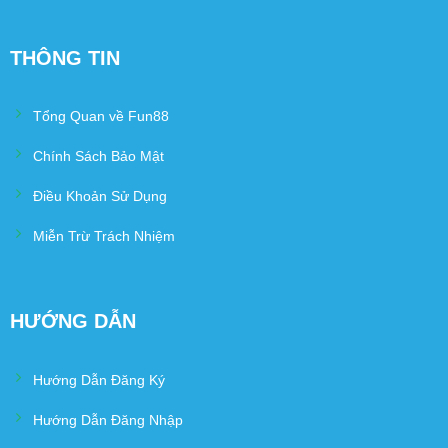
THÔNG TIN
Tổng Quan về Fun88
Chính Sách Bảo Mật
Điều Khoản Sử Dụng
Miễn Trừ Trách Nhiệm
HƯỚNG DẪN
Hướng Dẫn Đăng Ký
Hướng Dẫn Đăng Nhập