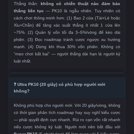
Thẳng thắn:
không có chiến thuật nào đảm bảo
thắng liên tục
— PK10 là ngẫu nhiên. Tuy nhiên có
cách chơi thông minh hơn: (1) Bao 2 cửa (Tài+Lẻ hoặc
Xỉu+Chẵn) để tăng xác suất thắng ít nhất 1 cửa lên
~75%. (2) Quản lý vốn tối đa 3–5%/vòng để kéo dài
phiên. (3) Đọc roadmap tránh cược ngược xu hướng
mạnh. (4) Dừng khi thua 30% vốn phiên. Không có
“mẹo chơi bất bại” — người thắng dài hạn là người kỷ
luật nhất.
❓ Ultra PK10 (20 giây) có phù hợp người mới
không?
Không phù hợp cho người mới. Với 20 giây/vòng, không
có thời gian phân tích roadmap hay suy nghĩ kiểu cược
— phải quyết định cực nhanh. Rủi ro cạn vốn rất nhanh
nếu cược không kỷ luật. Người mới nên bắt đầu với