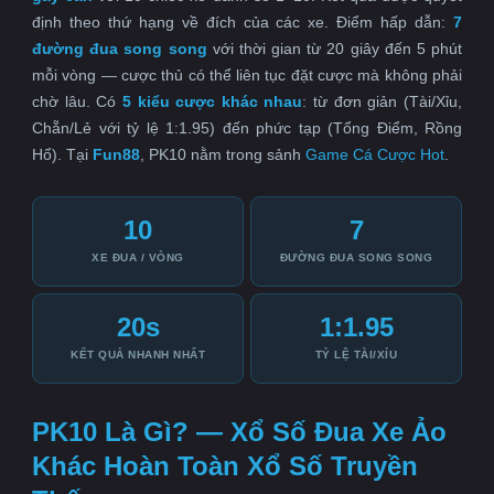
định theo thứ hạng về đích của các xe. Điểm hấp dẫn:
7
đường đua song song
với thời gian từ 20 giây đến 5 phút
mỗi vòng — cược thủ có thể liên tục đặt cược mà không phải
chờ lâu. Có
5 kiểu cược khác nhau
: từ đơn giản (Tài/Xỉu,
Chẵn/Lẻ với tỷ lệ 1:1.95) đến phức tạp (Tổng Điểm, Rồng
Hổ). Tại
Fun88
, PK10 nằm trong sảnh
Game Cá Cược Hot
.
10
7
XE ĐUA / VÒNG
ĐƯỜNG ĐUA SONG SONG
20s
1:1.95
KẾT QUẢ NHANH NHẤT
TỶ LỆ TÀI/XỈU
PK10 Là Gì? — Xổ Số Đua Xe Ảo
Khác Hoàn Toàn Xổ Số Truyền