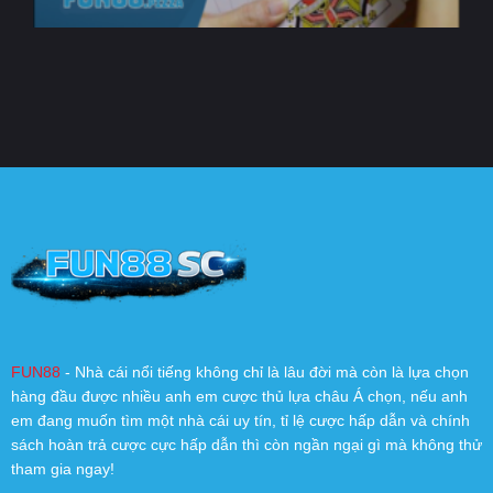
FUN88
- Nhà cái nổi tiếng không chỉ là lâu đời mà còn là lựa chọn
hàng đầu được nhiều anh em cược thủ lựa châu Á chọn, nếu anh
em đang muốn tìm một nhà cái uy tín, tỉ lệ cược hấp dẫn và chính
sách hoàn trả cược cực hấp dẫn thì còn ngần ngại gì mà không thử
tham gia ngay!