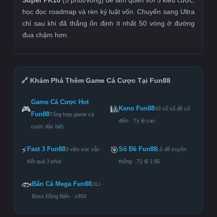
Super PK10
(5 phút/vòng) để làm quen với 5 kiểu cược,
học đọc roadmap và rèn kỷ luật vốn. Chuyển sang Ultra
chỉ sau khi đã thắng ổn định ít nhất 50 vòng ở đường
đua chậm hơn.
🔗 Khám Phá Thêm Game Cá Cược Tại Fun88
Game Cá Cược Hot
🎮
🎱
Keno Fun88
Xổ số số đề cổ
Fun88
Tổng hợp game cá
điển · Tỷ lệ cao
cược đặc biệt
⚡
🎯
Fast 3 Fun88
Số Đề Fun88
3 viên xúc xắc ·
Lô đề truyền
Kết quả 3 phút
thống · Tỷ lệ 1:85
🐟
Bắn Cá Mega Fun88
JILI ·
Boss Rồng Biển · x950