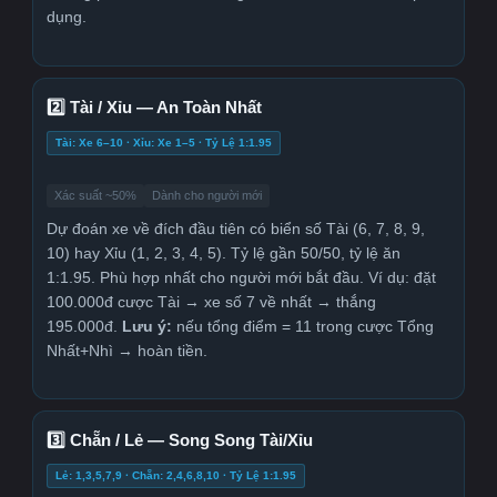
dụng.
2️⃣ Tài / Xỉu — An Toàn Nhất
Tài: Xe 6–10 · Xỉu: Xe 1–5 · Tỷ Lệ 1:1.95
Xác suất ~50%
Dành cho người mới
Dự đoán xe về đích đầu tiên có biển số Tài (6, 7, 8, 9,
10) hay Xỉu (1, 2, 3, 4, 5). Tỷ lệ gần 50/50, tỷ lệ ăn
1:1.95. Phù hợp nhất cho người mới bắt đầu. Ví dụ: đặt
100.000đ cược Tài → xe số 7 về nhất → thắng
195.000đ.
Lưu ý:
nếu tổng điểm = 11 trong cược Tổng
Nhất+Nhì → hoàn tiền.
3️⃣ Chẵn / Lẻ — Song Song Tài/Xỉu
Lẻ: 1,3,5,7,9 · Chẵn: 2,4,6,8,10 · Tỷ Lệ 1:1.95