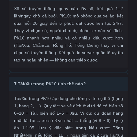
Xổ số truyền thống: quay cầu lấy số, kết quả 1–2
lần/ngày, chờ cả buổi. PK10: mô phỏng đua xe ảo, kết
quả mỗi 20 giây đến 5 phút, đặt cược liên tục 24/7.
Thay vì chọn số, người chơi dự đoán xe nào về đích.
PK10 nhanh hơn nhiều và có nhiều kiểu cược hơn
(Tài/Xỉu, Chẵn/Lẻ, Rồng Hổ, Tổng Điểm) thay vì chỉ
chọn số truyền thống. Kết quả do server quốc tế uy tín
tạo ra ngẫu nhiên — không can thiệp được.
❓ Tài/Xỉu trong PK10 tính thế nào?
Tài/Xỉu trong PK10 áp dụng cho từng vị trí cụ thể (hạng
1, hạng 2, …). Quy tắc: xe về đích ở vị trí đó có biển số
6–10 =
Tài
, biển số 1–5 =
Xỉu
. Ví dụ: dự đoán hạng
nhất là Tài → xe số 8 về nhất → thắng (vì 8 ≥ 6). Tỷ lệ
ăn 1:1.95. Lưu ý đặc biệt: trong kiểu cược Tổng
Nhất+Nhì, nếu tổng = 11 → hoàn tiền cả 2 cửa Tài/Xỉu