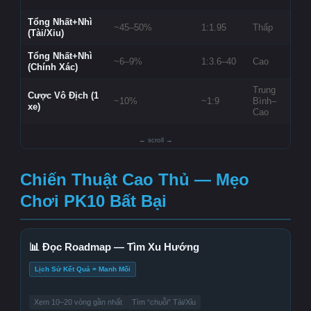
Tổng Nhất+Nhì
Tru
~45–50%
1:1.95
Thấp
(Tài/Xỉu)
cấp
Tổng Nhất+Nhì
~6–9%
1:3.6–40
Cao
Cao
(Chính Xác)
Trung
Cược Vô Địch (1
Fan
~10%
~1:9
Bình–
xe)
hiể
Cao
Chiến Thuật Cao Thủ — Mẹo
Chơi PK10 Bất Bại
📊 Đọc Roadmap — Tìm Xu Hướng
Lịch Sử Kết Quả = Manh Mối
Xem 10–20 vòng gần nhất
Tìm “chuỗi” Tài/Xỉu