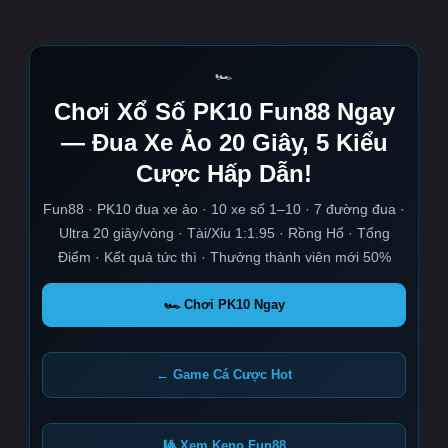
🏎️
Chơi Xổ Số PK10 Fun88 Ngay
— Đua Xe Ảo 20 Giây, 5 Kiểu
Cược Hấp Dẫn!
Fun88 · PK10 đua xe ảo · 10 xe số 1–10 · 7 đường đua ·
Ultra 20 giây/vòng · Tài/Xỉu 1:1.95 · Rồng Hổ · Tổng
Điểm · Kết quả tức thì · Thưởng thành viên mới 50%
🏎️ Chơi PK10 Ngay
← Game Cá Cược Hot
🎱 Xem Keno Fun88