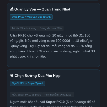
💰 Quản Lý Vốn — Quan Trọng Nhất
Ultra PK10 = Vốn Cạn Cực Nhanh
Tối đa 5% vốn / vòng
Dừng khi thua 30%
Ultra PK10 cho kết quả mỗi 20 giây → có thể đặt 180
vòng/giờ. Nếu mỗi vòng cược 100.000đ → 18 triệu/giờ
“quay vòng”. Kỷ luật tối đa: mỗi vòng tối đa 3–5% tổng
vốn phiên. Thua 30% vốn phiên → dừng, nghỉ ít nhất 30
phút trước khi chơi tiếp.
🎯 Chọn Đường Đua Phù Hợp
Người Mới → Super/Speed
Mới: Super PK10 (5 phút)
Kinh nghiệm: Ultra (20s)
Người mới: bắt đầu với
Super PK10
(5 phút/vòng) để có