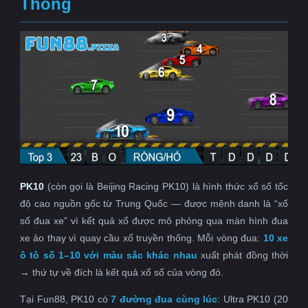
Thống
PK10
(còn gọi là Beijing Racing PK10) là hình thức xổ số tốc
độ cao nguồn gốc từ Trung Quốc — được mệnh danh là “xổ
số đua xe” vì kết quả xổ được mô phỏng qua màn hình đua
xe ảo thay vì quay cầu xổ truyền thống. Mỗi vòng đua:
10 xe
ô tô số 1–10 với màu sắc khác nhau
xuất phát đồng thời
→ thứ tự về đích là kết quả xổ số của vòng đó.
Tại Fun88, PK10 có
7 đường đua cùng lúc
: Ultra PK10 (20