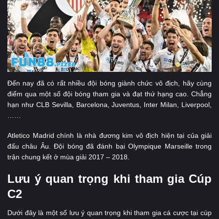
Đến nay đã có rất nhiều đội bóng giành chức vô địch, hãy cùng
điểm qua một số đội bóng tham gia và đạt thứ hạng cao. Chẳng
hạn như CLB Sevilla, Barcelona, Juventus, Inter Milan, Liverpool,
……
Atletico Madrid chính là nhà đương kim vô địch hiện tại của giải
đấu châu Âu. Đội bóng đã đánh bại Olympique Marseille trong
trận chung kết ở mùa giải 2017 – 2018.
Lưu ý quan trọng khi tham gia Cúp
C2
Dưới đây là một số lưu ý quan trọng khi tham gia cá cược tại cúp