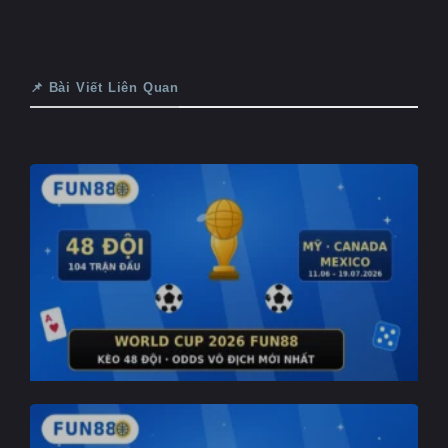
📌 Bài Viết Liên Quan