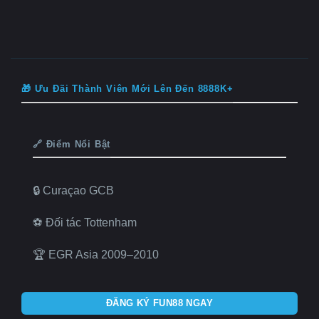
🎁 Ưu Đãi Thành Viên Mới Lên Đến 8888K+
🔗 Điểm Nổi Bật
🔒 Curaçao GCB
⚽ Đối tác Tottenham
🏆 EGR Asia 2009–2010
ĐĂNG KÝ FUN88 NGAY