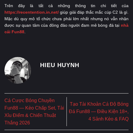
Trên đây là tất cả những thông tin chi tiết của
https://recentention.in.net/
giúp giải đáp thắc mắc cúp C2 là gì.
Mặc dù quy mô tổ chức chưa phải lớn nhất nhưng nó vẫn nhận
được sự quan tâm của đông đảo người đam mê bóng đá tại
nhà
cái Fun88
.
HIEU HUYNH
Cá Cược Bóng Chuyền
Tạo Tài Khoản Cá Độ Bóng
Fun88 — Kèo Chấp Set, Tài
Đá Fun88 — Điều Kiện 18+,
Xỉu Điểm & Chiến Thuật
4 Sảnh Kèo & FAQ
Thắng 2026