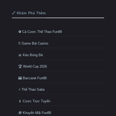
🔗 Khám Phá Thêm
⚽ Cá Cược Thể Thao Fun88
🃏 Game Bài Casino
📊 Kèo Bóng Đá
🏆 World Cup 2026
🎰 Baccarat Fun88
⚡ Thể Thao Saba
📱 Cược Trực Tuyến
🎁 Khuyến Mãi Fun88