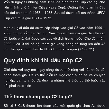
Vốn dĩ ngay từ những năm 1995 đã hình thành Cúp các hội chợ
liên thành phố ( Inter-Cities Fairs Cup). Quãng thời gian thi đấu
kéo dài ba năm từ 1955 – 1958. Sau đó được đổi tên thành UEFA
Cup vào mùa giải 1971 – 1972.
Mặc dù giải đấu đã được sáp nhập vào giải C3 vào năm 1999 –
2000 nhưng vẫn giữ tên cũ. Nếu muốn tham gia giải đấu thì các
đội buộc phải đạt được các cup vô địch trong nước. Cho đến năm
2009 – 2010 thì số đội tham gia vòng bảng đã tăng lên đến 48
đội. Tên gọi chính thức là UEFA Europa League ( Cup C2 ).
Quy định khi thi đấu cúp C2
Giải đấu với quy mô ngày càng được mở rộng với rất nhiều đội
bóng tham gia. Để có thể diễn ra một cách suôn sẻ và chuyên
nghiệp, ban tổ chức đã đưa ra những thể thức cụ thể buộc các
đội phải thực hiện.
Thể thức chung cúp C2 là gì?
Sẽ có 3 CLB thuộc liên đoàn của mỗi quốc gia châu Âu được