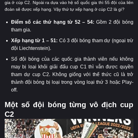
gia ở cúp C2. Ngoài ra dựa vào hệ số quốc gia thì 55 đội của liên
đoàn sẽ được xếp hạng. Vậy thứ tự xếp hạng ở cúp C2 là gì?
Điểm số các thứ hạng từ 52 – 54:
Gồm 2 đội bóng
tham gia.
Xếp hạng từ 1 – 51:
Có 3 đội bóng tham dự (ngoại trừ
đội Liechtenstein).
Số đội bóng của các quốc gia thành viên nếu không
may bị loại khỏi giải đấu cup C1 thì vẫn được quyền
tham dự cup C2. Không giống với thể thức cũ là trở
thành đội bóng bị loại trong vòng loại thứ 3 hoặc Play-
off.
Một số đội bóng từng vô địch cup
C2