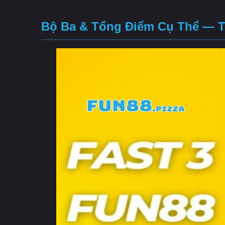
Bộ Ba & Tổng Điểm Cụ Thể — T