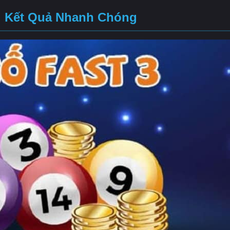
ại Kết Quả Nhanh Chóng