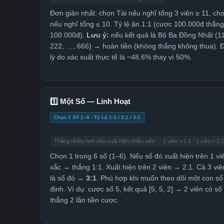
Đơn giản nhất: chọn Tài nếu nghĩ tổng 3 viên ≥ 11, ch
nếu nghĩ tổng ≤ 10. Tỷ lệ ăn 1:1 (cược 100.000đ thắn
100.000đ).
Lưu ý:
nếu kết quả là Bộ Ba Đồng Nhất (11
222, …, 666) → hoàn tiền (không thắng không thua). Đ
lý do xác suất thực tế là ~48.6% thay vì 50%.
1️⃣ Một Số — Linh Hoạt
Chọn 1 Số 1–6 · Tỷ Lệ 1:1 / 2:1 / 3:1
Thắng nhiều hơn nếu xuất hiện nhiều viên
1 viên = 1:1 · 2 viên = 2:1
Chọn 1 trong 6 số (1–6). Nếu số đó xuất hiện trên 1 vi
xắc → thắng 1:1. Xuất hiện trên 2 viên → 2:1. Cả 3 vi
là số đó →
3:1
. Phù hợp khi muốn theo dõi một con số
định. Ví dụ: cược số 5, kết quả [5, 5, 2] → 2 viên có s
thắng 2 lần tiền cược.