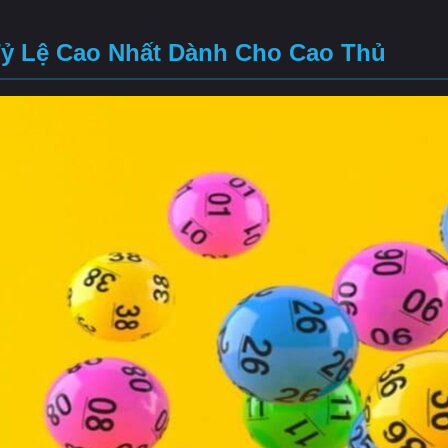
ỷ Lệ Cao Nhất Dành Cho Cao Thủ