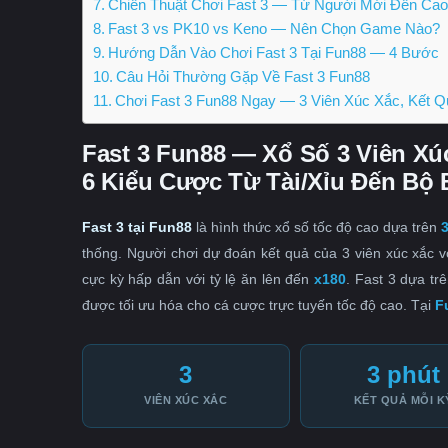
Chiến Thuật Chơi Fast 3 — Từ Người Mới Đến Cao
Fast 3 vs PK10 vs Keno — Nên Chọn Game Nào?
Hướng Dẫn Vào Chơi Fast 3 Tại Fun88 — 4 Bước
Câu Hỏi Thường Gặp Về Fast 3 Fun88
Chơi Fast 3 Fun88 Ngay — 3 Viên Xúc Xắc, Kết Qu
Fast 3 Fun88 — Xổ Số 3 Viên Xú
6 Kiểu Cược Từ Tài/Xỉu Đến Bộ 
Fast 3 tại Fun88
là hình thức xổ số tốc độ cao dựa trên
3
thống. Người chơi dự đoán kết quả của 3 viên xúc xắc 
cực kỳ hấp dẫn với tỷ lệ ăn lên đến
x180
. Fast 3 dựa tr
được tối ưu hóa cho cá cược trực tuyến tốc độ cao. Tại
F
3
3 phút
VIÊN XÚC XẮC
KẾT QUẢ MỖI K