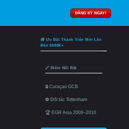
ĐĂNG KÝ NGAY!
🎁 Ưu Đãi Thành Viên Mới Lên
Đến 8888K+
🔗 Điểm Nổi Bật
🔒 Curaçao GCB
⚽ Đối tác Tottenham
🏆 EGR Asia 2009–2010