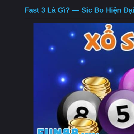
Fast 3 Là Gì? — Sic Bo Hiện Đ