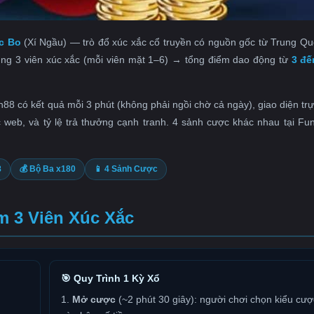
c Bo
(Xí Ngầu) — trò đổ xúc xắc cổ truyền có nguồn gốc từ Trung Qu
ung 3 viên xúc xắc (mỗi viên mặt 1–6) → tổng điểm dao động từ
3 đế
n88 có kết quả mỗi 3 phút (không phải ngồi chờ cả ngày), giao diện tr
c web, và tỷ lệ trả thưởng cạnh tranh. 4 sảnh cược khác nhau tại Fu
8
💰 Bộ Ba x180
📱 4 Sảnh Cược
 3 Viên Xúc Xắc
🎯 Quy Trình 1 Kỳ Xổ
1.
Mở cược
(~2 phút 30 giây): người chơi chọn kiểu cượ