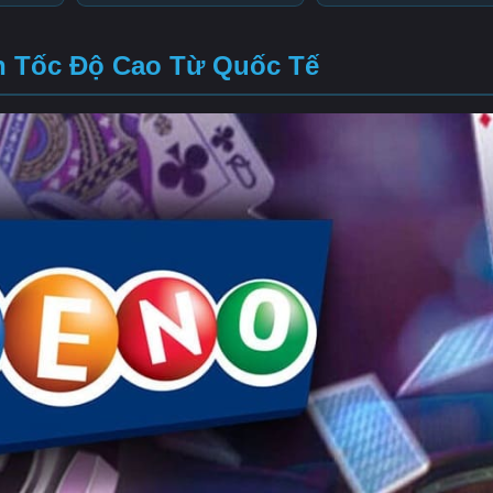
n Tốc Độ Cao Từ Quốc Tế