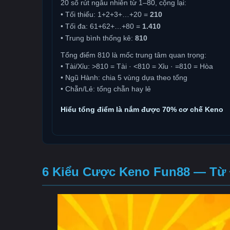
20 số rút ngẫu nhiên từ 1–80, cộng lại:
• Tối thiểu: 1+2+3+…+20 =
210
• Tối đa: 61+62+…+80 =
1.410
• Trung bình thống kê:
810
Tổng điểm 810 là mốc trung tâm quan trọng:
• Tài/Xỉu: >810 = Tài · <810 = Xỉu · =810 = Hòa
• Ngũ Hành: chia 5 vùng dựa theo tổng
• Chẵn/Lẻ: tổng chẵn hay lẻ
Hiểu tổng điểm là nắm được 70% cơ chế Keno
6 Kiểu Cược Keno Fun88 — Từ