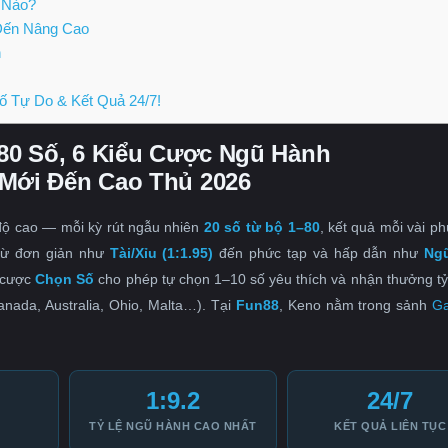
 Nào?
Đến Nâng Cao
h
 Tự Do & Kết Quả 24/7!
80 Số, 6 Kiểu Cược Ngũ Hành
Mới Đến Cao Thủ 2026
 độ cao — mỗi kỳ rút ngẫu nhiên
20 số từ bộ 1–80
, kết quả mỗi vài ph
 từ đơn giản như
Tài/Xỉu (1:1.95)
đến phức tạp và hấp dẫn như
Ng
u cược
Chọn Số
cho phép tự chọn 1–10 số yêu thích và nhận thưởng tỷ 
anada, Australia, Ohio, Malta…). Tại
Fun88
, Keno nằm trong sảnh
G
1:9.2
24/7
TỶ LỆ NGŨ HÀNH CAO NHẤT
KẾT QUẢ LIÊN TỤC