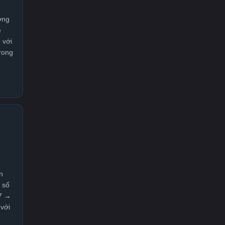
ờng
ệ
 với
trong
n
 số
47 →
 với