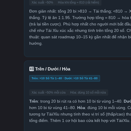
Xác suất ~50%
Hòa khi tổng = 810 (rất hiếm)
Đơn giản nhất: tổng 20 bi >810 → Tài thắng; <810 → X
thắng. Tỷ lệ ăn 1:1.95. Trường hợp tổng = 810 → hòa 
(trả lại tiền cược). Phù hợp nhất cho người mới bắt đ
chế như Tài Xỉu xúc xắc nhưng tính trên tổng 20 số. C
thuật: quan sát roadmap 10–15 kỳ gần nhất để nhận bi
hướng.
3️⃣ Trên / Dưới / Hòa
Trên: >10 Số Từ 1–40 · Dưới: >10 Số Từ 41–80
Xác suất ~50% mỗi cửa
Hòa: đúng 10 số mỗi nửa
Trên
: trong 20 bi rút ra có hơn 10 bi từ vùng 1–40.
Dư
hơn 10 bi từ vùng 41–80.
Hòa
: đúng 10 bi mỗi vùng. 
tương tự Tài/Xỉu nhưng tính theo vị trí số (thấp/cao) th
tổng điểm. Thêm 1 cơ hội bao cửa kết hợp với Tài/Xỉu.