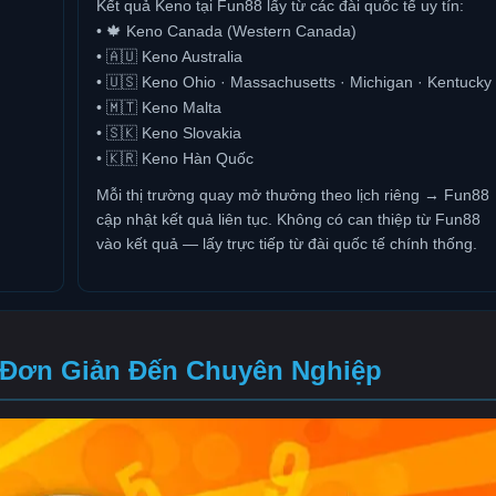
Kết quả Keno tại Fun88 lấy từ các đài quốc tế uy tín:
• 🍁 Keno Canada (Western Canada)
• 🇦🇺 Keno Australia
• 🇺🇸 Keno Ohio · Massachusetts · Michigan · Kentucky
• 🇲🇹 Keno Malta
• 🇸🇰 Keno Slovakia
• 🇰🇷 Keno Hàn Quốc
Mỗi thị trường quay mở thưởng theo lịch riêng → Fun88
cập nhật kết quả liên tục. Không có can thiệp từ Fun88
vào kết quả — lấy trực tiếp từ đài quốc tế chính thống.
 Đơn Giản Đến Chuyên Nghiệp