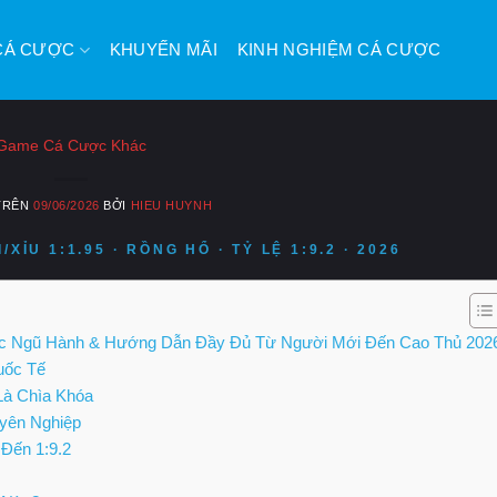
CÁ CƯỢC
KHUYẾN MÃI
KINH NGHIỆM CÁ CƯỢC
Game Cá Cược Khác
TRÊN
09/06/2026
BỞI
HIEU HUYNH
/XỈU 1:1.95 · RỒNG HỔ · TỶ LỆ 1:9.2 · 2026
ợc Ngũ Hành & Hướng Dẫn Đầy Đủ Từ Người Mới Đến Cao Thủ 202
uốc Tế
Là Chìa Khóa
yên Nghiệp
Đến 1:9.2