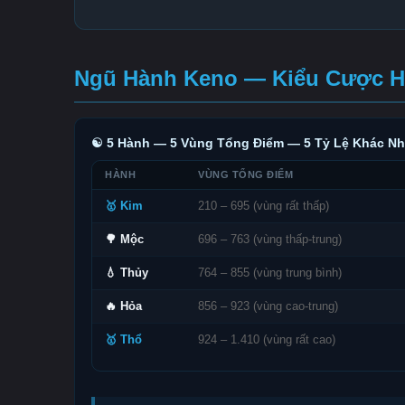
Ngũ Hành Keno — Kiểu Cược Hấ
☯️ 5 Hành — 5 Vùng Tổng Điểm — 5 Tỷ Lệ Khác N
HÀNH
VÙNG TỔNG ĐIỂM
🥇 Kim
210 – 695 (vùng rất thấp)
🌳 Mộc
696 – 763 (vùng thấp-trung)
💧 Thủy
764 – 855 (vùng trung bình)
🔥 Hỏa
856 – 923 (vùng cao-trung)
🥇 Thổ
924 – 1.410 (vùng rất cao)