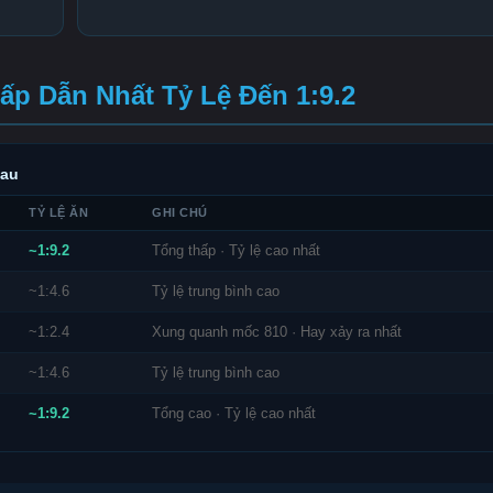
p Dẫn Nhất Tỷ Lệ Đến 1:9.2
hau
TỶ LỆ ĂN
GHI CHÚ
~1:9.2
Tổng thấp · Tỷ lệ cao nhất
~1:4.6
Tỷ lệ trung bình cao
~1:2.4
Xung quanh mốc 810 · Hay xảy ra nhất
~1:4.6
Tỷ lệ trung bình cao
~1:9.2
Tổng cao · Tỷ lệ cao nhất