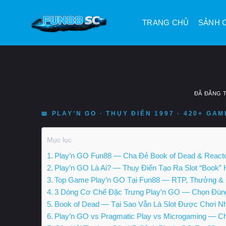
Chuyển
đến
TRANG CHỦ
SẢNH 
nội
dung
ĐÃ ĐĂNG 
📖 PLAY’N GO · THỤY ĐIỂN 1997 · 420+ GA
Mục lục
Play’n GO Fun88 — Cha Đẻ Book of Dead & React
Play’n GO Là Ai? — Thụy Điển Tạo Ra Slot “Book”
Top Game Play’n GO Tại Fun88 — RTP, Thưởng &
3 Dòng Cơ Chế Đặc Trưng Play’n GO — Chọn Đún
Book of Dead — Tại Sao Vẫn Là Slot Được Chơi Nh
Play’n GO vs Pragmatic Play vs Microgaming — C