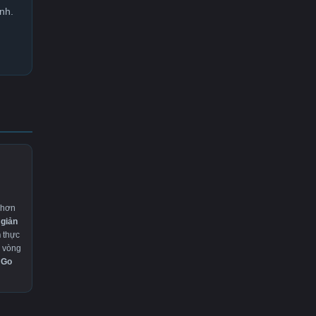
nh.
 hơn
giản
n
thực
1 vòng
 Go