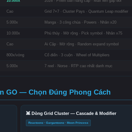
10.000x
2026 · Phiên bản nâng cấp · Max win gấp đôi
Cao
Grid 7×7 · Cluster Pays · Quantum Leap modifier
5.000x
Manga · 3 công chúa · Powers · Nhân x20
10.000x
Phù thủy · Mở rộng · Pick symbol · Nhân x75
Cao
Ai Cập · Mở rộng · Random expand symbol
800x/vòng
Cổ điển · 3 cuộn · Wheel of Multipliers
5.000x
7 reel · Norse · RTP cao nhất danh mục
y’n GO — Chọn Đúng Phong Cách
👾 Dòng Grid Cluster — Cascade & Modifier
Reactoonz · Gargantoonz · Moon Princess