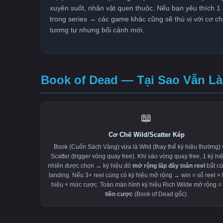
xuyên suốt, nhân vật quen thuộc. Nếu bạn yêu thích 
trong series → các game khác cũng sẽ thú vị với cơ c
tương tự nhưng bối cảnh mới.
Book of Dead — Tại Sao Vẫn Là
📖
Cơ Chế Wild/Scatter Kép
Book (Cuốn Sách Vàng) vừa là Wild (thay thế ký hiệu thường) 
Scatter (trigger vòng quay free). Khi vào vòng quay free, 1 ký h
nhiên được chọn → ký hiệu đó
mở rộng lấp đầy toàn reel
bất cứ
landing. Nếu 3+ reel cùng có ký hiệu mở rộng → win = số reel × 
hiệu × mức cược. Toàn màn hình ký hiệu Rich Wilde mở rộng =
tiền cược
(Book of Dead gốc).