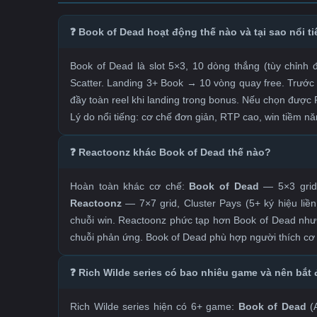
❓ Book of Dead hoạt động thế nào và tại sao nổi t
Book of Dead là slot 5×3, 10 dòng thắng (tùy chỉnh
Scatter. Landing 3+ Book → 10 vòng quay free. Trước 
đầy toàn reel khi landing trong bonus. Nếu chọn được 
Lý do nổi tiếng: cơ chế đơn giản, RTP cao, win tiềm n
❓ Reactoonz khác Book of Dead thế nào?
Hoàn toàn khác cơ chế:
Book of Dead
— 5×3 grid,
Reactoonz
— 7×7 grid, Cluster Pays (5+ ký hiệu li
chuỗi win. Reactoonz phức tạp hơn Book of Dead nhưn
chuỗi phản ứng. Book of Dead phù hợp người thích cơ 
❓ Rich Wilde series có bao nhiêu game và nên bắt
Rich Wilde series hiện có 6+ game:
Book of Dead
(A