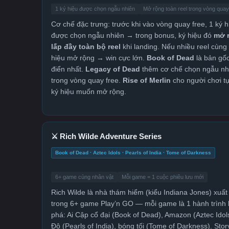
1 ký hiệu được chọn ngẫu nhiên
Mở rộng toàn reel trong vòng quay
Cơ chế đặc trưng: trước khi vào vòng quay free, 1 ký h
được chọn ngẫu nhiên → trong bonus, ký hiệu đó
mở 
lấp đầy toàn bộ reel
khi landing. Nếu nhiều reel cùng
hiệu mở rộng → win cực lớn.
Book of Dead
là bản gốc
điển nhất.
Legacy of Dead
thêm cơ chế chọn ngẫu nh
trong vòng quay free.
Rise of Merlin
cho người chơi tự
ký hiệu muốn mở rộng.
⚔️ Rich Wilde Adventure Series
Book of Dead · Aztec Idols · Pearls of India · Tome of Darkness
6+ game cùng nhân vật
Mỗi game = 1 cuộc phiêu lưu mới
Rich Wilde là nhà thám hiểm (kiểu Indiana Jones) xuất
trong 6+ game Play’n GO — mỗi game là 1 hành trình
phá: Ai Cập cổ đại (Book of Dead), Amazon (Aztec Idol
Độ (Pearls of India), bóng tối (Tome of Darkness). Stor