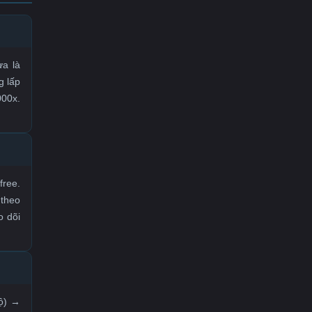
ừa là
g lấp
000x.
free.
 theo
o dõi
ộ) →