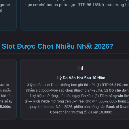
1 game
học cơ chế bonus phức tạp. RTP 96.15% ở mức trung bì
hế
 Slot Được Chơi Nhiều Nhất 2026?
📊
Lý Do Vẫn Hot Sau 10 Năm
vừa là
3 lý do Book of Dead không bao giờ lỗi thời: (1)
RTP 96.21%
cao
iệu ngẫu
nhiều slot book-type sao chép (thường 94–95%). (2)
Cơ chế đơn 
 khi nào
— 1 ký hiệu mở rộng, dễ hiểu ngay lần đầu. (3)
Tiềm năng win lớ
hệ số ký
tế — Rich Wilde mở rộng trên 3–4 reel cho win 500–2.000x trong 
5.000x
quay free bonus. Năm 2026, phiên bản nâng cấp
Book of Dead
Collect
nâng thưởng tối đa lên 10.000x.