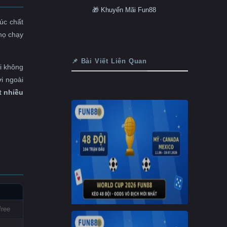
🎁 Khuyến Mãi Fun88
úc chất
họ chạy
📌 Bài Viết Liên Quan
i không
i ngoài
t nhiều
free