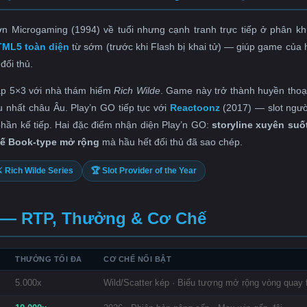
 Microgaming (1994) về tuổi nhưng cạnh tranh trực tiếp ở phân kh
ML5 toàn diện
từ sớm (trước khi Flash bị khai tử) — giúp game của 
đối thủ.
ập 5×3 với nhà thám hiểm
Rich Wilde
. Game này trở thành huyền thoạ
u nhất châu Âu. Play’n GO tiếp tục với
Reactoonz
(2017) — slot ngườ
 phần kế tiếp. Hai đặc điểm nhận diện Play’n GO:
storyline xuyên suố
ế Book-type mở rộng
mà hầu hết đối thủ đã sao chép.
️ Rich Wilde Series
🏆 Slot Provider of the Year
8 — RTP, Thưởng & Cơ Chế
THƯỞNG TỐI ĐA
CƠ CHẾ NỔI BẬT
5.000x
Wild/Scatter kép · Biểu tượng mở rộng vòng quay 