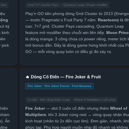
 free
Grid 7×7 Cluster Pays
Quantum Leap / Power modifier
iệu
Play’n GO tiên phong dòng Grid Cluster từ 2013 (Energ
rộng
— trước Pragmatic’s Fruit Party 7 năm.
Reactoonz
là đỉ
 có ký
cao: 7×7 grid, Cluster Pays cascading, Quantum Leap
 kinh
feature mở modifier theo chuỗi win liên tiếp.
Moon Princ
iên
là dòng manga: 3 công chúa có power riêng, meter tích l
 pick
mở bonus dần. Đây là dòng game hứng khởi nhất của Pl
GO — mỗi vòng quay luôn có điều gì đó xảy ra.
🔥 Dòng Cổ Điển — Fire Joker & Fruit
Fire Joker · Fire Joker Freeze · Fruit Bonanza
3 cuộn · biến động thấp–trung
Wheel of Multipliers cuối vòng
 hiện
Fire Joker
— slot 3 cuộn cổ điển nhưng thêm
Wheel of
 khám
Multipliers
: khi 3 Joker cùng reel → vòng quay nhân th
s), Ấn
kích hoạt (nhân từ 2x đến cực lớn). Đơn giản, nhanh, k
yline
phức tạp. Phù hợp người muốn nhịp độ nhanh và không